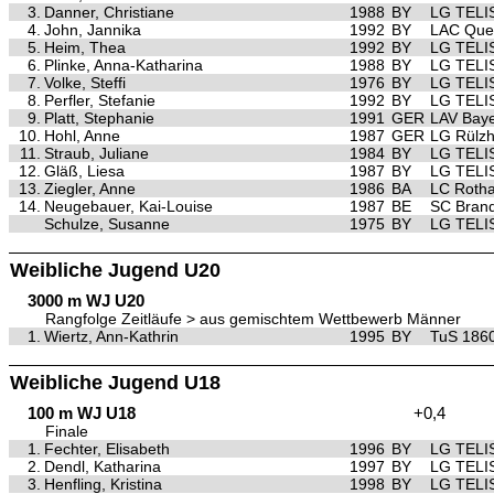
3.
Danner, Christiane
1988
BY
LG TELI
4.
John, Jannika
1992
BY
LAC Quel
5.
Heim, Thea
1992
BY
LG TELI
6.
Plinke, Anna-Katharina
1988
BY
LG TELI
7.
Volke, Steffi
1976
BY
LG TELI
8.
Perfler, Stefanie
1992
BY
LG TELI
9.
Platt, Stephanie
1991
GER
LAV Bay
10.
Hohl, Anne
1987
GER
LG Rülz
11.
Straub, Juliane
1984
BY
LG TELI
12.
Gläß, Liesa
1987
BY
LG TELI
13.
Ziegler, Anne
1986
BA
LC Roth
14.
Neugebauer, Kai-Louise
1987
BE
SC Brand
Schulze, Susanne
1975
BY
LG TELI
Weibliche Jugend U20
3000 m WJ U20
Rangfolge Zeitläufe > aus gemischtem Wettbewerb Männer
1.
Wiertz, Ann-Kathrin
1995
BY
TuS 1860
Weibliche Jugend U18
100 m WJ U18
+0,4
Finale
1.
Fechter, Elisabeth
1996
BY
LG TELI
2.
Dendl, Katharina
1997
BY
LG TELI
3.
Henfling, Kristina
1998
BY
LG TELI