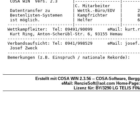
   COSA WIN  Vers. 2.3      |------------------|-------
                            |C. Mitarbeiter    |       
   Datentransfer zu         | Wettk.-Büro/EDV  |      2
   Bestenlisten-Systemen    | Kampfrichter     |      8
   ist möglich.             | Helfer           |      6
  --------------------------|------------------|-------
  Wettkampfleiter:  Tel: 09491/90099      eMail: kurt.r
   Kurt Ring, Anton-Scherübl-Str. 6, 93155 Hemau       
  -----------------------------------------------------
  Verbandsaufsicht: Tel: 0941/998529      eMail: josef.
   Josef Zweck                                         
  -----------------------------------------------------
  Bemerkungen (z.B. Einspruch / nationale Rekorde):    
Erstellt mit COSA WIN 2.3.56 -- COSA-Software, Bergg
eMail: RenzieSoft@aol.com Home-Page
Lizenz für: BY/3290 LG TELIS FI