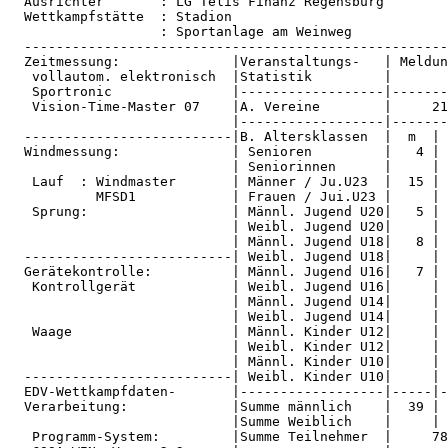
  Ausrichter       : LG Telis Finanz Regensburg        
  Wettkampfstätte  : Stadion                           
                   : Sportanlage am Weinweg            
  -----------------------------------------------------
  Zeitmessung:              |Veranstaltungs-   | Meldun
   vollautom. elektronisch  |Statistik         |       
   Sportronic               |------------------|-------
   Vision-Time-Master 07    |A. Vereine        |     21
                            |------------------|-------
  --------------------------|B. Altersklassen  |  m  | 
  Windmessung:              | Senioren         |   4 | 
                            | Seniorinnen      |     | 
   Lauf  : Windmaster       | Männer / Ju.U23  |  15 | 
           MFSD1            | Frauen / Jui.U23 |     | 
   Sprung:                  | Männl. Jugend U20|   5 | 
                            | Weibl. Jugend U20|     | 
                            | Männl. Jugend U18|   8 | 
  --------------------------| Weibl. Jugend U18|     | 
  Gerätekontrolle:          | Männl. Jugend U16|   7 | 
   Kontrollgerät            | Weibl. Jugend U16|     | 
                            | Männl. Jugend U14|     | 
                            | Weibl. Jugend U14|     | 
   Waage                    | Männl. Kinder U12|     | 
                            | Weibl. Kinder U12|     | 
                            | Männl. Kinder U10|     | 
  --------------------------| Weibl. Kinder U10|     | 
  EDV-Wettkampfdaten-       |------------------|-----|-
  Verarbeitung:             |Summe männlich    |  39 | 
                            |Summe Weiblich    |     | 
   Programm-System:         |Summe Teilnehmer  |     78