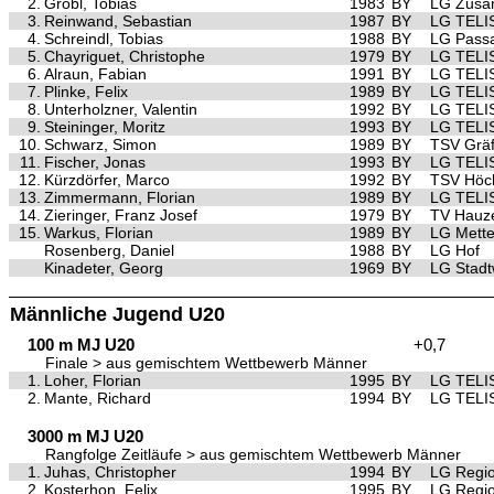
2.
Gröbl, Tobias
1983
BY
LG Zus
3.
Reinwand, Sebastian
1987
BY
LG TELI
4.
Schreindl, Tobias
1988
BY
LG Pass
5.
Chayriguet, Christophe
1979
BY
LG TELI
6.
Alraun, Fabian
1991
BY
LG TELI
7.
Plinke, Felix
1989
BY
LG TELI
8.
Unterholzner, Valentin
1992
BY
LG TELI
9.
Steininger, Moritz
1993
BY
LG TELI
10.
Schwarz, Simon
1989
BY
TSV Gräf
11.
Fischer, Jonas
1993
BY
LG TELI
12.
Kürzdörfer, Marco
1992
BY
TSV Höch
13.
Zimmermann, Florian
1989
BY
LG TELI
14.
Zieringer, Franz Josef
1979
BY
TV Hauz
15.
Warkus, Florian
1989
BY
LG Mett
Rosenberg, Daniel
1988
BY
LG Hof
Kinadeter, Georg
1969
BY
LG Stad
Männliche Jugend U20
100 m MJ U20
+0,7
Finale > aus gemischtem Wettbewerb Männer
1.
Loher, Florian
1995
BY
LG TELI
2.
Mante, Richard
1994
BY
LG TELI
3000 m MJ U20
Rangfolge Zeitläufe > aus gemischtem Wettbewerb Männer
1.
Juhas, Christopher
1994
BY
LG Regi
2.
Kosterhon, Felix
1995
BY
LG Regi