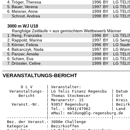
4.
Tröger, Theresa
1996
BY
LG TELI
5.
Bauer, Verena
1997
BY
LG TELI
6.
Meixner, Anne
1999
BY
LG TELI
Schrod, Andrea
1998
BY
LG TELI
3000 m WJ U18
Rangfolge Zeitläufe > aus gemischtem Wettbewerb Männer
1.
Reng, Franziska
1996
BY
LG TELI
2.
Rappold, Marina
1997
BY
LG Semp
3.
Körner, Felicia
1996
BY
LG Stad
4.
Balcarczyk, Nada
1997
BY
LG Würm 
5.
Panzer, Amelie
1998
BY
LG TELI
6.
Schien, Eva
1999
BY
LG TELI
7.
Drössler, Celine
1999
BY
LG TELI
VERANSTALTUNGS-BERICHT
        D L V      | Veranstalter:                     
   Veranstaltungs- | LG Telis Finanz Regensbu  | Datum 
       Bericht     | Thomas Stockmeier         | Ort   
                   | Meranerstr. 15            | Kreis 
    Veranst.-Nr.   | 93057 Regensburg          | Bezirk
                   | Tel. : 0941/47962         | Land  
                   | eMail: meldung@lg-regensburg.de   
  -----------------|---------------------------|-------
  Bez. der Veranst.: 3000m Challenge                   
  Kategorie        : Bezirksoffen                      