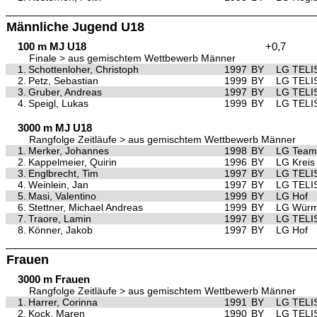
Männliche Jugend U18
100 m MJ U18
+0,7
Finale > aus gemischtem Wettbewerb Männer
1.
Schottenloher, Christoph
1997
BY
LG TELI
2.
Petz, Sebastian
1999
BY
LG TELI
3.
Gruber, Andreas
1997
BY
LG TELI
4.
Speigl, Lukas
1999
BY
LG TELI
3000 m MJ U18
Rangfolge Zeitläufe > aus gemischtem Wettbewerb Männer
1.
Merker, Johannes
1998
BY
LG Team 
2.
Kappelmeier, Quirin
1996
BY
LG Kreis
3.
Englbrecht, Tim
1997
BY
LG TELI
4.
Weinlein, Jan
1997
BY
LG TELI
5.
Masi, Valentino
1999
BY
LG Hof
6.
Stettner, Michael Andreas
1999
BY
LG Würm 
7.
Traore, Lamin
1997
BY
LG TELI
8.
Könner, Jakob
1997
BY
LG Hof
Frauen
3000 m Frauen
Rangfolge Zeitläufe > aus gemischtem Wettbewerb Männer
1.
Harrer, Corinna
1991
BY
LG TELI
2.
Kock, Maren
1990
BY
LG TELI