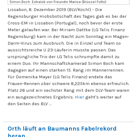
Simon Boch: Extralob von Freundin Marisa (Brüssel Fotto)
Lissabon, 8. Dezember 2019 (BLV/Köchl) - Die
Regensburger Hiobsbotschaft des Tages gab es bei der
Cross-EM in Lissabon (Portugal), noch bevor der erste
Meter gelaufen war. Bei Miriam Dattke (LG Telis Finanz
Regensburg) kam in der Nacht zum Sonntag ein Magen-
Darm-Virus zum Ausbruch. Die in Einzel und Team so
aussichtsreiche U 23-Läuferin musste passen. Das
ursprüngliche Trio der LG Telis schrumpfte damit zu
einem Duo. Ihr Mannschaftskamerad Simon Boch kam
dagegen auf einen starken 15. Rang im Männerrennen.
Für Domenika Mayer (LG Telis Finanz) endete das
Frauen-Rennen über schwere 8,225km ebenso erfreulich.
Platz 26 und ein sechster Rang mit dem DLV-Team waren
ein ausgezeichnetes Ergebnis.
Hier
geht's weiter auf
den Seiten des BLV ...
Orth läuft an Baumanns Fabelrekord
heran