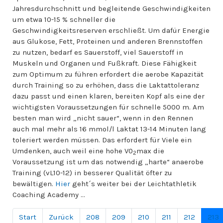
Jahresdurchschnitt und begleitende Geschwindigkeiten
um etwa 10-15 % schneller die
Geschwindigkeitsreserven erschließt. Um dafür Energie
aus Glukose, Fett, Proteinen und anderen Brennstoffen
zu nutzen, bedarf es Sauerstoff, viel Sauerstoff in
Muskeln und Organen und Fußkraft. Diese Fähigkeit
zum Optimum zu führen erfordert die aerobe Kapazität
durch Training so zu erhöhen, dass die Laktattoleranz
dazu passt und einen klaren, bereiten Kopf als eine der
wichtigsten Voraussetzungen für schnelle 5000 m. Am
besten man wird „nicht sauer“, wenn in den Rennen
auch mal mehr als 16 mmol/l Laktat 13-14 Minuten lang
toleriert werden müssen. Das erfordert für Viele ein
Umdenken, auch weil eine hohe V0
max die
2
Voraussetzung ist um das notwendig „harte“ anaerobe
Training (vL10-12) in besserer Qualität öfter zu
bewältigen.
Hier
geht´s weiter bei der Leichtathletik
Coaching Academy ...
Start
Zurück
208
209
210
211
212
213
Seite 213 von 251