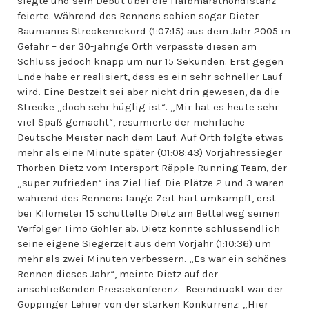
siegte und sein Debüt über die Halbmarathondistanz
feierte. Während des Rennens schien sogar Dieter
Baumanns Streckenrekord (1:07:15) aus dem Jahr 2005 in
Gefahr – der 30-jährige Orth verpasste diesen am
Schluss jedoch knapp um nur 15 Sekunden. Erst gegen
Ende habe er realisiert, dass es ein sehr schneller Lauf
wird. Eine Bestzeit sei aber nicht drin gewesen, da die
Strecke „doch sehr hüglig ist“. „Mir hat es heute sehr
viel Spaß gemacht“, resümierte der mehrfache
Deutsche Meister nach dem Lauf. Auf Orth folgte etwas
mehr als eine Minute später (01:08:43) Vorjahressieger
Thorben Dietz vom Intersport Räpple Running Team, der
„super zufrieden“ ins Ziel lief. Die Plätze 2 und 3 waren
während des Rennens lange Zeit hart umkämpft, erst
bei Kilometer 15 schüttelte Dietz am Bettelweg seinen
Verfolger Timo Göhler ab. Dietz konnte schlussendlich
seine eigene Siegerzeit aus dem Vorjahr (1:10:36) um
mehr als zwei Minuten verbessern. „Es war ein schönes
Rennen dieses Jahr“, meinte Dietz auf der
anschließenden Pressekonferenz. Beeindruckt war der
Göppinger Lehrer von der starken Konkurrenz: „Hier