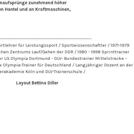
enaufsprünge zunehmend höher
ien Hantel und an Kraftmaschinen,
-------------------------------------------------------------
ortlehrer für Leistungssport / Sportwissenschaftler / 1971-1979
chen Zentrums Lauf/Gehen der DDR / 1980 - 1998 Sprinttrainer
er LG Olympia Dortmund - DLV- Bundestrainer Mittelstrecke –
x Olympia-Trainer für Deutschland / Langjähriger Dozent an der
nerakademie Köln und DLV-Trainerschule /
Layout Bettina Diller