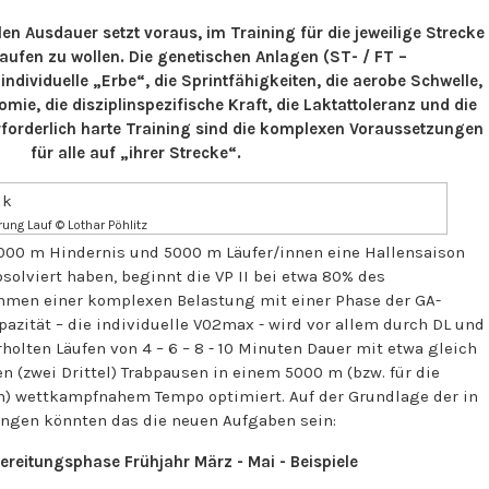
len Ausdauer setzt voraus, im Training für die jeweilige Strecke
aufen zu wollen. Die genetischen Anlagen (ST- / FT –
individuelle „Erbe“, die Sprintfähigkeiten, die aerobe Schwelle,
ie, die disziplinspezifische Kraft, die Laktattoleranz und die
erforderlich harte Training sind die komplexen Voraussetzungen
für alle auf „ihrer Strecke“.
ung Lauf © Lothar Pöhlitz
000 m Hindernis und 5000 m Läufer/innen eine Hallensaison
solviert haben, beginnt die VP II bei etwa 80% des
hmen einer komplexen Belastung mit einer Phase der GA-
pazität – die individuelle V02max - wird vor allem durch DL und
rholten Läufen von 4 – 6 – 8 - 10 Minuten Dauer mit etwa gleich
n (zwei Drittel) Trabpausen in einem 5000 m (bzw. für die
) wettkampfnahem Tempo optimiert. Auf der Grundlage der in
tungen könnten das die neuen Aufgaben sein:
bereitungsphase Frühjahr März - Mai - Beispiele