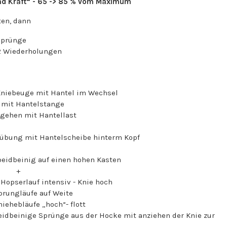
d Kraft“ - 65 -> 85 % vom Maximum
n, dann
rünge
 Wiederholungen
euge mit Hantel im Wechsel
Hantelstange
n mit Hantellast
it Hantelscheibe hinterm Kopf
nig auf einen hohen Kasten
+
Hopserlauf intensiv - Knie hoch
 auf Weite
„hoch“- flott
ge aus der Hocke mit anziehen der Knie zur