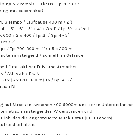
ning 5-7 mmol/ l Laktat) - Tp: 45“-60“
ining mit pacemaker)
-3 Tempo / Laufpause 400 m / 2´)
 5´ + 6´ + 5´ + 4´ + 3 x 1´ / Lp: ½ Laufzeit
00 + 2 x 400 / Tp: 2´ / Sp: 4 - 5´
 m / 2´
/ Tp: 200-300 m- 1´) + 5 x 200 m
uten ansteigend / schnell im Gelände
nelll“ mit aktiver Fuß- und Armarbeit
k / Athletik / Kraft
3 x (6 x 120 - 150 m) Tp / Sp: 4 - 5´
 nach DL
g auf Strecken zwischen 400-5000m und deren Unterdistanzen
ystematisch ansteigenden Widerständen und
rlich, das die angesteuerte Muskulatur (FT-II-Fasern)
tützend erhalten.