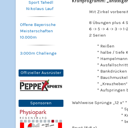
Kraftprogramm: „ansteigen
Sport Tahedl
Nikolaus Lauf
Mit Zirkel vorbereite
8 Übungen plus 4 Sp
Offene Bayerische
6 -> 5 -> 4 -> 3 -> 1-2
Meisterschaften
2 Serien
10.000m
* Reißen
* halbe / tiefe Knieb
3.000m Challenge
* Hampelmann mit 
* Ausfallschrittgehe
* Bankdrücken
Offizieller Ausrüster
* Bauchmuskelübung m
* „Kreuzheben“
* Aufspringen beidbei
Wahlweise Sprünge „12 x“ * 
Sponsoren
* Sprungläufe
* Kniehebläufe 
* beidbeinige Sprün
Brust (6-8 x)