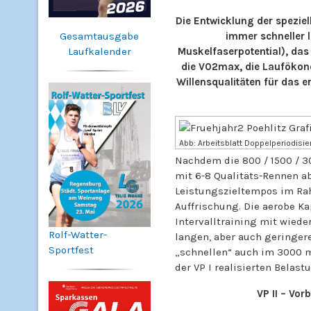
Die Entwicklung der speziel
immer schneller l
Gesamtausgabe
Muskelfaserpotential), das 
Laufkalender
die V02max, die Laufökonom
Willensqualitäten für das 
Abb: Arbeitsblatt Doppelperiodisier
Nachdem die 800 / 1500 / 3
mit 6-8 Qualitäts-Rennen ab
Leistungszieltempos im Ra
Auffrischung. Die aerobe Ka
Intervalltraining mit wiede
Rolf-Watter-
langen, aber auch geringere
Sportfest
„schnellen“ auch im 3000 m
der VP I realisierten Belas
VP II – Vor