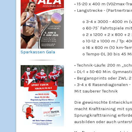
• 15-20 x 400 m (V02max-Trai
• Langstrecke - (Partnertra
o 3-4 x 3000 - 4000 m (vL
o 60-75´ Fahrtspiele mit 4´ +
o 2 x 1200 + 2 x 800 + 2 x 6
o 10-12 x 1000 m / Tp: 400
o 16 x 800 m (10 km-Tempo 
Sparkassen Gala
o Tempo-DL 30 bis 45 Min
• Technik-Läufe: 200 m „sch
• DL-1 + 50-60 Min. Gymnasti
• Bergansprints oder ZWL: 2 - 
• 3-4 x 6 Rasendiagonalen -
Mit sauberer Technik
Die gewünschte Entwicklun
macht Krafttraining mit s
Sprungkrafttraining erforde
ausbilden oder auch unters