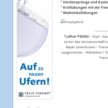
* Hürdensprünge und Kast
* Kraftübungen mit der fre
* Medizinballübungen
-----------
*Lothar Pöhlitz
– Dipl.- Sp
Leiter des Wissenschaftli
Bayer Leverkusen – Train
Langstrecke – Marathon / 3
Trai