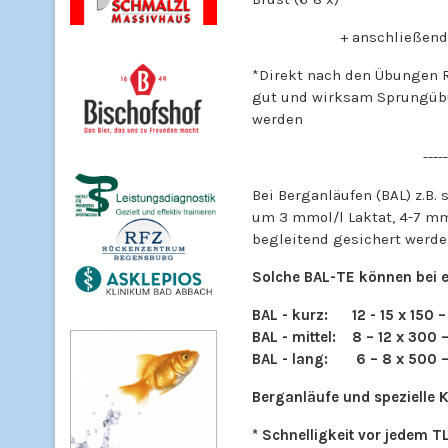
+ anschließend 2 x 5 x 6
*Direkt nach den Übungen R
gut und wirksam Sprungübu
werden
-----
Bei Berganläufen (BAL) z.B.
um 3 mmol/l Laktat, 4-7 mm
begleitend gesichert werde
Solche BAL-TE können bei ei
BAL - kurz: 12 - 15 x 150 
BAL - mittel: 8 – 12 x 300
BAL - lang: 6 – 8 x 500 
Berganläufe und spezielle 
* Schnelligkeit vor jedem