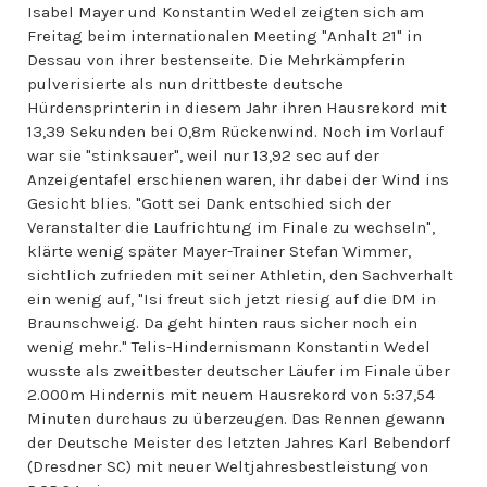
Isabel Mayer und Konstantin Wedel zeigten sich am
Freitag beim internationalen Meeting "Anhalt 21" in
Dessau von ihrer bestenseite. Die Mehrkämpferin
pulverisierte als nun drittbeste deutsche
Hürdensprinterin in diesem Jahr ihren Hausrekord mit
13,39 Sekunden bei 0,8m Rückenwind. Noch im Vorlauf
war sie "stinksauer", weil nur 13,92 sec auf der
Anzeigentafel erschienen waren, ihr dabei der Wind ins
Gesicht blies. "Gott sei Dank entschied sich der
Veranstalter die Laufrichtung im Finale zu wechseln",
klärte wenig später Mayer-Trainer Stefan Wimmer,
sichtlich zufrieden mit seiner Athletin, den Sachverhalt
ein wenig auf, "Isi freut sich jetzt riesig auf die DM in
Braunschweig. Da geht hinten raus sicher noch ein
wenig mehr." Telis-Hindernismann Konstantin Wedel
wusste als zweitbester deutscher Läufer im Finale über
2.000m Hindernis mit neuem Hausrekord von 5:37,54
Minuten durchaus zu überzeugen. Das Rennen gewann
der Deutsche Meister des letzten Jahres Karl Bebendorf
(Dresdner SC) mit neuer Weltjahresbestleistung von