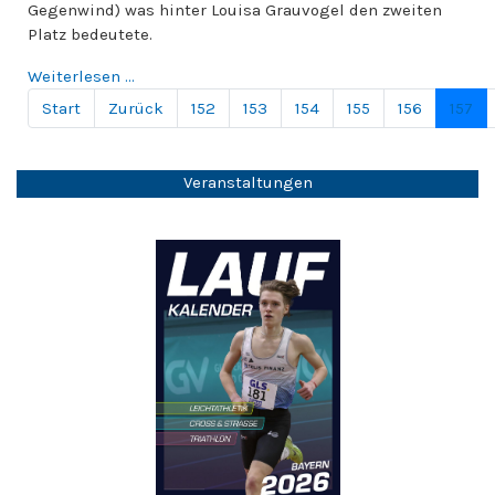
Gegenwind) was hinter Louisa Grauvogel den zweiten
Platz bedeutete.
Weiterlesen ...
Start
Zurück
152
153
154
155
156
157
Seite 157 von 251
Veranstaltungen